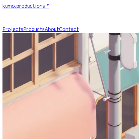
kumo.productions™
Projects
Products
About
Contact