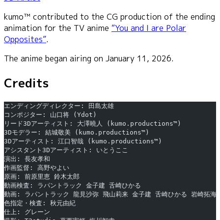
kumo™ contributed to the CG production of the ending
animation for the TV anime
“You and I are Polar
Opposites”
.
The anime began airing on January 11, 2026.
Credits
エンディングディレクター: 田島太雄
コンポジター: 山口将 (Ydot)
リード3Dアーティスト: 大澤曉人 (kumo.productions™)
3Dモデラー: 結城敬美 (kumo.productions™)
3Dアーティスト: 江口智哉 (kumo.productions™)
アシスタント3Dアーティスト: いとうここ
演出: 長友孝和
作画監督: 高野やよい
原画: 前原里恵 鈴木太郎
動画検査: ラパントラック 金子建 舌崎ひかる
動画: ラパントラック 龍見沙弥 飛山莉来 金子建 舌崎ひかる 岩崎拓海
色指定・検査: 秋元由紀
仕上: グレーン